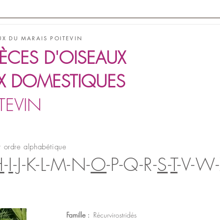
POITEVIN à pied
MARAIS POITEVIN au fil de l'eau
MARAIS POI
UX DU MARAIS POITEVIN
ÈCES D'OISEAUX
UX DOMESTIQUES
TEVIN
r ordre alphabétique
H
-
I
-J-K-L-M-N-
O
-P-Q-R-
S
-
T
-V-W-
Famille :
Récurvirostridés