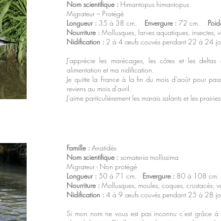
Nom scientifique :
Himantopus himantopus
Migrateur – Protégé
Longueur :
35 à 38 cm.
Envergure :
72 cm.
Poid
Nourriture :
Mollusques, larves aquatiques, insectes, ve
Nidification :
2 à 4 œufs couvés pendant 22 à 24 jo
J’apprécie les marécages, les côtes et les delta
alimentation et ma nidification.
Je quitte la France à la fin du mois d’août pour pas
reviens au mois d’avril.
J’aime particulièrement les marais salants et les prairi
Famille :
Anatidés
Nom scientifique :
somateria mollissima
Migrateur - Non protégé
Longueur :
50 à 71 cm.
Envergure :
80 à 108 cm
Nourriture :
Mollusques, moules, coques, crustacés, ver
Nidification :
4 à 9 œufs couvés pendant 25 à 28 jo
Si mon nom ne vous est pas inconnu c’est grâce à