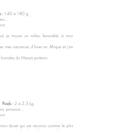
s :
140 à 180 g.
rs...
urs.
s où je trouve un milieu favorable à mon
ser mes vacances d’hiver en Afrique et j’en
es humides du Marais poitevin.
.
Poids :
2 à 2,3 kg.
s, poissons...
urs.
 mon duvet qui est reconnu comme le plus