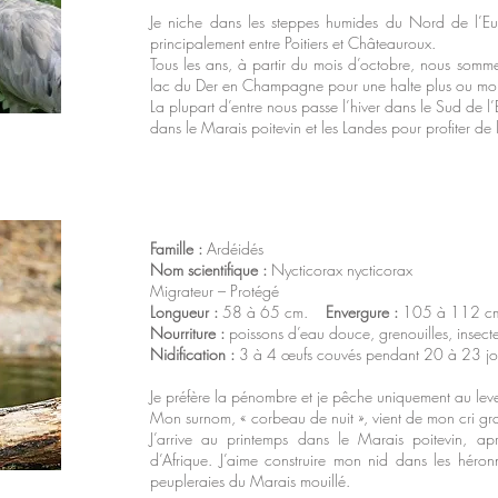
Je niche dans les steppes humides du Nord de l’Eu
principalement entre Poitiers et Châteauroux.
Tous les ans, à partir du mois d’octobre, nous sommes
lac du Der en Champagne pour une halte plus ou moi
La plupart d’entre nous passe l’hiver dans le Sud de l’
dans le Marais poitevin et les Landes pour profiter de 
Famille :
Ardéidés
Nom scientifique :
Nycticorax nycticorax
Migrateur – Protégé
Longueur :
58 à 65 cm.
Envergure :
105 à 112 
Nourriture :
poissons d’eau douce, grenouilles, insecte
Nidification :
3 à 4 œufs couvés pendant 20 à 23 jour
Je préfère la pénombre et je pêche uniquement au leve
Mon surnom, « corbeau de nuit », vient de mon cri g
J’arrive au printemps dans le Marais poitevin, ap
d’Afrique. J’aime construire mon nid dans les héron
peupleraies du Marais mouillé.