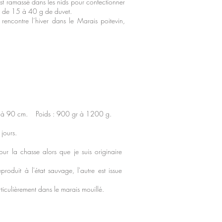
est ramassé dans les nids pour confectionner
ir de 15 à 40 g de duvet.
rencontre l’hiver dans le Marais poitevin,
à 90 cm. Poids : 900 gr à 1200 g.
jours.
ur la chasse alors que je suis originaire
roduit à l'état sauvage, l'autre est issue
rticulièrement dans le marais mouillé.