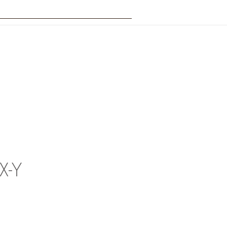
TEVIN : Gastronomie
Info pratiques
X-Y