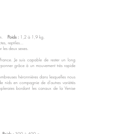
cm.
Poids :
1,2 à 1,9 kg.
es, reptiles...
 les deux sexes.
rance. Je suis capable de rester un long
rponner grâce à un mouvement très rapide
ombreuses héronnières dans lesquelles nous
 de nids en compagnie de d’autres variétés
eupleraies bordant les canaux de la Venise
.
Poids :
300 à 400 g.