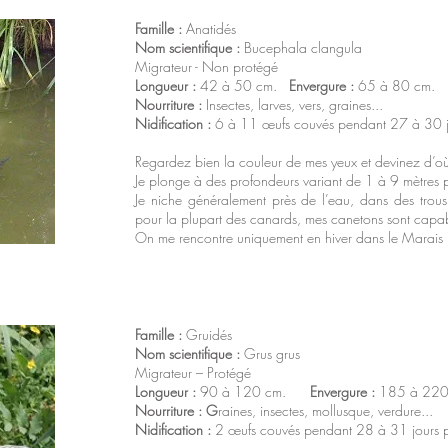
Famille :
Anatidés
Nom scientifique :
Bucephala clangula
Migrateur - Non protégé
Longueur :
42 à 50 cm.
Envergure :
65 à 80 cm
Nourriture :
Insectes, larves, vers, graines...
Nidification :
6 à 11 œufs couvés pendant 27 à 30 j
Regardez bien la couleur de mes yeux et devinez d’o
Je plonge à des profondeurs variant de 1 à 9 mètres p
Je niche généralement près de l’eau, dans des trous
pour la plupart des canards, mes canetons sont capab
On me rencontre uniquement en hiver dans le Marais p
Famille :
Gruidés
Nom scientifique :
Grus grus
Migrateur – Protégé
Longueur :
90 à 120 cm.
Envergure :
185 à 2
Nourriture : G
raines, insectes, mollusque, verdure...
Nidification :
2 œufs couvés pendant 28 à 31 jours pa