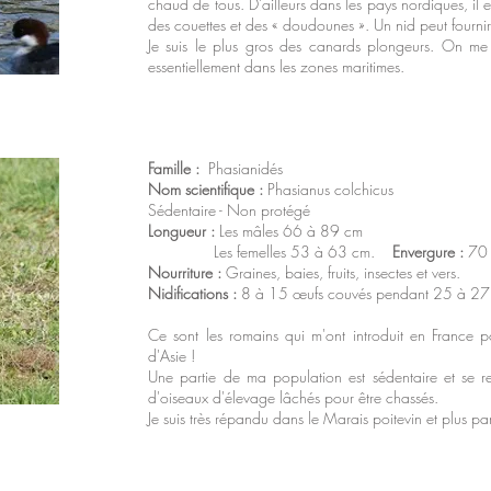
chaud de tous. D’ailleurs dans les pays nordiques, il 
des couettes et des « doudounes ». Un nid peut fourn
Je suis le plus gros des canards plongeurs. On me 
essentiellement dans les zones maritimes.
Famille :
Phasianidés
Nom scientifique :
Phasianus colchicus
Sédentaire - Non protégé
Longueur :
Les mâles 66 à 89 cm
Les femelles 53 à 63 cm.
Envergure :
70 
Nourriture :
Graines, baies, fruits, insectes et vers.
Nidifications :
8 à 15 œufs couvés pendant 25 à 27 
Ce sont les romains qui m'ont introduit en France po
d'Asie !
Une partie de ma population est sédentaire et se rep
d'oiseaux d'élevage lâchés pour être chassés.
Je suis très répandu dans le Marais poitevin et plus pa