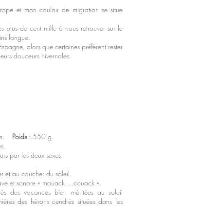
rope et mon couloir de migration se situe
 plus de cent mille à nous retrouver sur le
ns longue.
Espagne, alors que certaines préfèrent rester
leurs douceurs hivernales.
cm.
Poids :
550 g.
s.
s par les deux sexes.
r et au coucher du soleil.
rave et sonore « mouack …couack ».
rès des vacances bien méritées au soleil
nières des hérons cendrés situées dans les