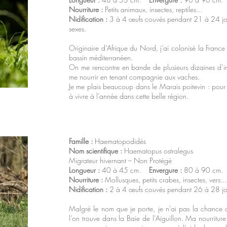
Nourriture :
Petits animaux, insectes, reptiles...
Nidification :
3 à 4 œufs couvés pendant 21 à 24 jour
sexes.
Originaire d’Afrique du Nord, j’ai colonisé la Fran
bassin méditerranéen.
On me rencontre en bande de plusieurs dizaines d’in
me nourrir en tenant compagnie aux vaches.
Je me plais beaucoup dans le Marais poitevin : pou
à vivre à l’année dans cette belle région.
Famille :
Haematopodidés
Nom scientifique :
Haematopus ostralegus
Migrateur hivernant – Non Protégé
Longueur :
40 à 45 cm.
Envergure :
80 à 90 cm
Nourriture :
Mollusques, petits crabes, insectes, vers...
Nidification :
2 à 4 œufs couvés pendant 26 à 28 jo
Malgré le nom que je porte, je n’ai pas la chance d’a
l’on trouve dans la Baie de l’Aiguillon. Ma nourriture