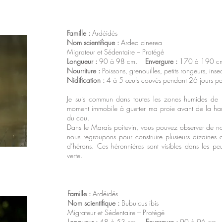
Famille :
Ardéidés
Nom scientifique :
Ardea cinerea
Migrateur et Sédentaire – Protégé
Longueur :
90 à 98 cm.
Envergure :
170 à 190 
Nourriture :
Poissons, grenouilles, petits rongeurs, insect
Nidification :
4 à 5 œufs couvés pendant 26 jours par
Je suis commun dans toutes les zones humides de F
moment immobile à guetter ma proie avant de la ha
du cou.
Dans le Marais poitevin, vous pouvez observer de n
nous regroupons pour construire plusieurs dizaines
d’hérons. Ces héronnières sont visibles dans les p
verte.
Famille :
Ardéidés
Nom scientifique :
Bubulcus ibis
Migrateur et Sédentaire – Protégé
Longueur :
48 à 53 cm.
Envergure :
90 à 96 cm