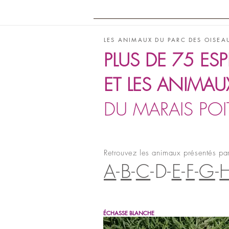
Instants MARAIS POITEVIN
MARAIS 
LES ANIMAUX DU PARC DES OISEA
PLUS DE 75
ESP
ET LES ANIMA
DU MARAIS POI
Retrouvez les animaux présentés pa
A
-
B
-
C
-D-
E
-
F
-
G
-
ÉCHASSE BLANCHE