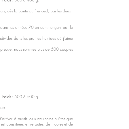
s, dès la ponte du 1er œuf, par les deux
ce dans les années 70 en commençant par le
dividus dans les prairies humides où j’aime
r preuve, nous sommes plus de 500 couples
.
Poids :
500 à 600 g.
urs.
rriver à ouvrir les succulentes huîtres que
 est constituée, entre autre, de moules et de