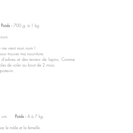
.
Poids :
700 g. à 1 kg.
ours.
ù me vient mon nom !
our trouver ma nourriture.
 d’arbres et des terriers de lapins. Comme
les de voler au bout de 2 mois.
oitevin.
20 cm.
Poids :
4 à 7 kg.
r le mâle et la femelle.