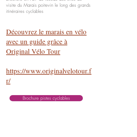
visite du Marais poitevin le long des grands
itinéraires cyclables
Découvrez le marais en vélo
avec un guide grâce à
Original Vélo Tour
https://www.originalvelotour.f
r/
Brochure pistes cyclables
OISEAUX DU MARAIS POITEVIN
Le Petit Buisson
79210 SAINT-HILAIRE-LA-PALUD